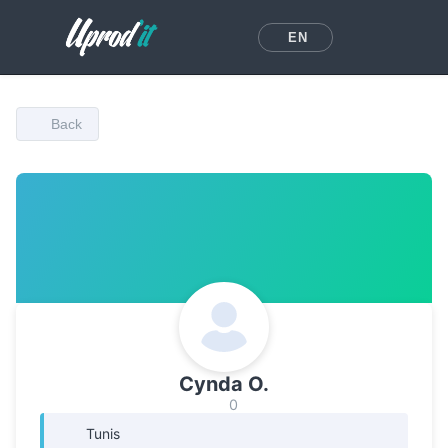
EN
Back
Cynda O.
0
Tunis