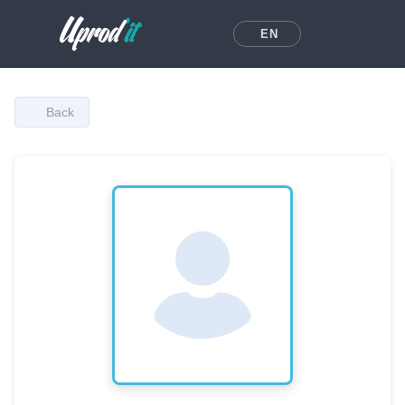
EN
Back