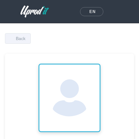
EN
Back