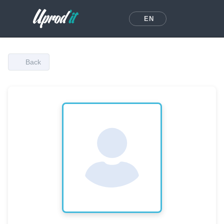
EN
Back