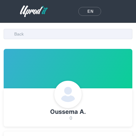
EN
Back
Oussema A.
0